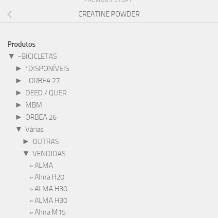
CREATINE POWDER
Produtos
▼
-BICICLETAS
►
*DISPONÍVEIS
►
-ORBEA 27
►
DEED / QUER
►
MBM
►
ORBEA 26
▼
Várias
►
OUTRAS
▼
VENDIDAS
ALMA
Alma H20
ALMA H30
ALMA H30
Alma M15