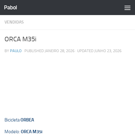
Pabol
Skip to content
VENDIDAS
ORCA M35i
BY
PAULO
· PUBLISHED
JANEIRO 28, 2026
· UPDATED
JUNHO 23, 2026
Bicicleta
ORBEA
Modelo:
ORCA M35i