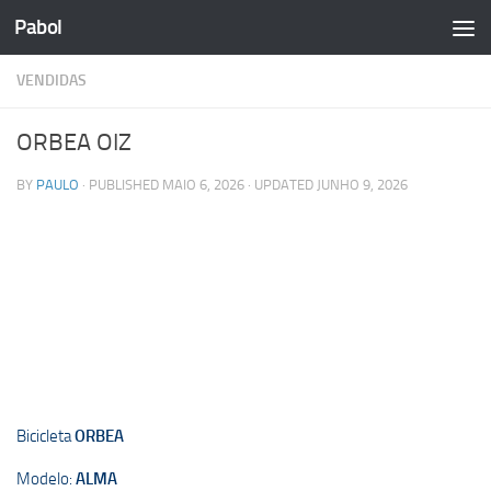
Pabol
Skip to content
VENDIDAS
ORBEA OIZ
BY
PAULO
· PUBLISHED
MAIO 6, 2026
· UPDATED
JUNHO 9, 2026
Bicicleta
ORBEA
Modelo:
ALMA