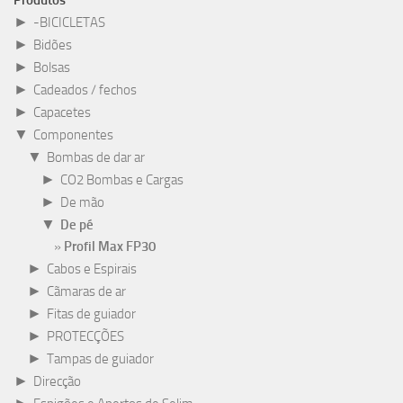
Produtos
►
-BICICLETAS
►
Bidões
►
Bolsas
►
Cadeados / fechos
►
Capacetes
▼
Componentes
▼
Bombas de dar ar
►
CO2 Bombas e Cargas
►
De mão
▼
De pé
Profil Max FP30
►
Cabos e Espirais
►
Cãmaras de ar
►
Fitas de guiador
►
PROTECÇÕES
►
Tampas de guiador
►
Direcção