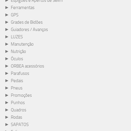
►
Espigões e Apertos de Selim
►
Ferramentas
►
GPS
►
Grades de Bidões
►
Guiadores / Avanços
►
LUZES
►
Manutenção
►
Nutrição
►
Óculos
►
ORBEA acessórios
►
Parafusos
►
Pedais
►
Pneus
►
Promoções
►
Punhos
►
Quadros
►
Rodas
►
SAPATOS