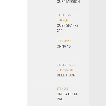
QÜER MISSION
BICICLETAS DE
CRIANÇA
QÜER SPARKS
24″
BTT
/
ONNA
ONNA 40
BICICLETAS DE
CRIANÇA
/
BTT
DEED HOOP
BTT
/
OIZ
ORBEA OIZ M-
PRO