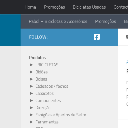
Home
Promoções
Bicicletas Usadas
Contac
Skip to content
Pabol – Bicicletas e Acessórios
Promoções
Bi
FOLLOW:
Produtos
►
-BICICLETAS
►
Bidões
►
Bolsas
►
Cadeados / fechos
►
Capacetes
►
Componentes
►
Direcção
►
Espigões e Apertos de Selim
►
Ferramentas