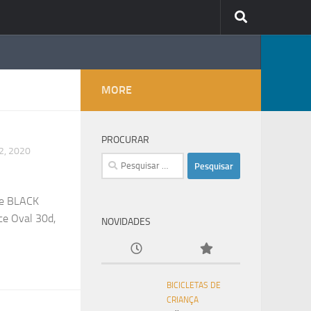
MORE
PROCURAR
2, 2020
Pesquisar
por:
te BLACK
e Oval 30d,
NOVIDADES
BICICLETAS DE
CRIANÇA