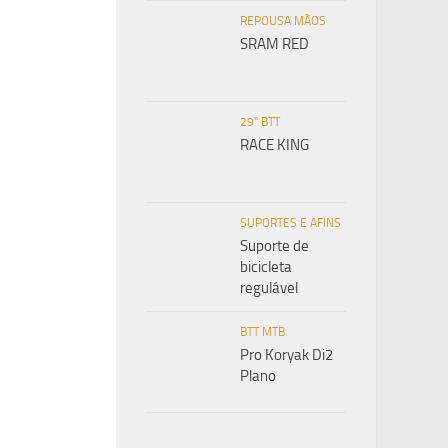
REPOUSA MÃOS
SRAM RED
29" BTT
RACE KING
SUPORTES E AFINS
Suporte de
bicicleta
regulável
BTT MTB
Pro Koryak Di2
Plano