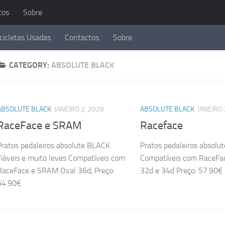
tos
Sobre
cicletas Usadas
Contactos
Sobre
CATEGORY:
ABSOLUTE BLACK
ABSOLUTE BLACK
JANEIRO 2, 2020
ABSOLUTE BLACK
JANEIRO 
RaceFace e SRAM
Raceface
Pratos pedaleiros absolute BLACK
Pratos pedaleiros absolu
Fiáveis e muito leves Compatíveis com
Compatíveis com RaceFac
RaceFace e SRAM Oval 36d, Preço:
32d e 34d Preço: 57.90€
64.90€