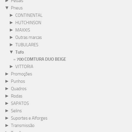
►
Pedais
▼
Pneus
►
CONTINENTAL
►
HUTCHINSON
►
MAXXIS
►
Outras marcas
►
TUBULARES
▼
Tufo
700 COMTURA DUO BEIGE
►
VITTORIA
►
Promoções
►
Punhos
►
Quadros
►
Rodas
►
SAPATOS
►
Selins
►
Suportes e Alforges
►
Transmissão