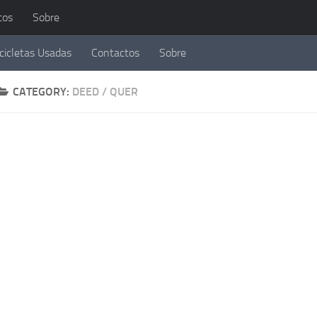
tos
Sobre
cicletas Usadas
Contactos
Sobre
CATEGORY:
DEED / QUER