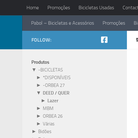
Home
Promoções
Bicicletas Usadas
Contac
Skip to content
Pabol – Bicicletas e Acessórios
Promoções
Bi
FOLLOW:
Produtos
▼
-BICICLETAS
►
*DISPONÍVEIS
►
-ORBEA 27
▼
DEED / QUER
►
Lazer
►
MBM
►
ORBEA 26
►
Várias
►
Bidões