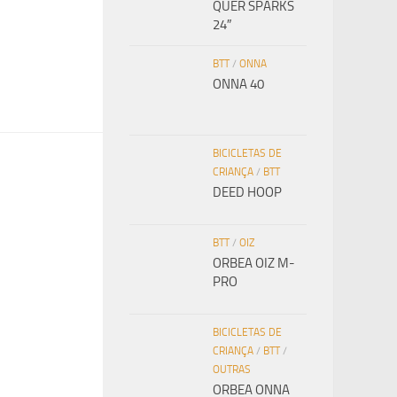
QÜER SPARKS
24″
BTT
/
ONNA
ONNA 40
BICICLETAS DE
CRIANÇA
/
BTT
DEED HOOP
BTT
/
OIZ
ORBEA OIZ M-
PRO
BICICLETAS DE
CRIANÇA
/
BTT
/
OUTRAS
ORBEA ONNA