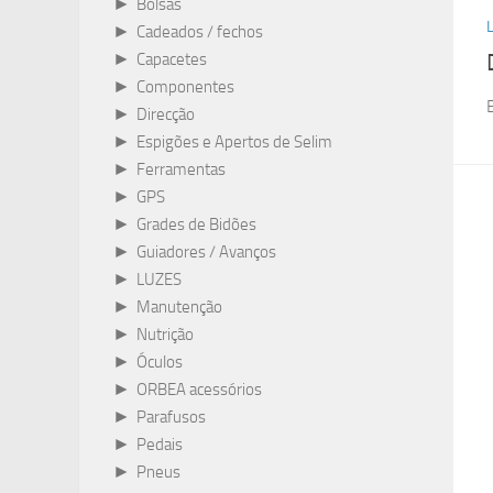
►
Bolsas
►
Cadeados / fechos
►
Capacetes
►
Componentes
►
Direcção
►
Espigões e Apertos de Selim
►
Ferramentas
►
GPS
►
Grades de Bidões
►
Guiadores / Avanços
►
LUZES
►
Manutenção
►
Nutrição
►
Óculos
►
ORBEA acessórios
►
Parafusos
►
Pedais
►
Pneus