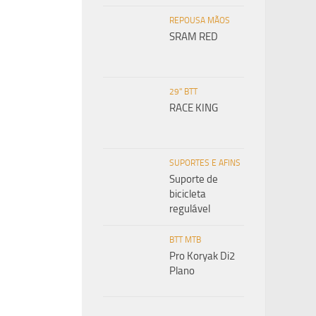
REPOUSA MÃOS
SRAM RED
29" BTT
RACE KING
SUPORTES E AFINS
Suporte de
bicicleta
regulável
BTT MTB
Pro Koryak Di2
Plano