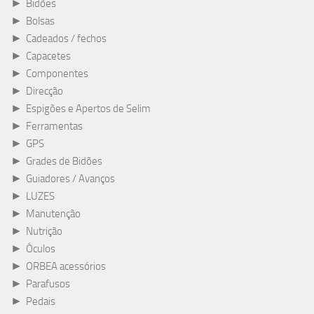
►
Bidões
►
Bolsas
►
Cadeados / fechos
►
Capacetes
►
Componentes
►
Direcção
►
Espigões e Apertos de Selim
►
Ferramentas
►
GPS
►
Grades de Bidões
►
Guiadores / Avanços
►
LUZES
►
Manutenção
►
Nutrição
►
Óculos
►
ORBEA acessórios
►
Parafusos
►
Pedais