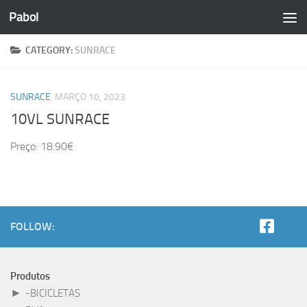
Pabol
Skip to content
CATEGORY:
SUNRACE
SUNRACE
MARÇO 10, 2023
10VL SUNRACE
Preço: 18.90€
FOLLOW:
Produtos
►
-BICICLETAS