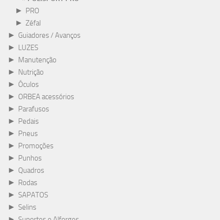
►
PRO
►
Zéfal
►
Guiadores / Avanços
►
LUZES
►
Manutenção
►
Nutrição
►
Óculos
►
ORBEA acessórios
►
Parafusos
►
Pedais
►
Pneus
►
Promoções
►
Punhos
►
Quadros
►
Rodas
►
SAPATOS
►
Selins
►
Suportes e Alforges