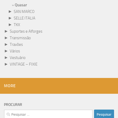
Quasar
►
SAN MARCO
►
SELLE ITALIA
►
TKX
►
Suportes e Alforges
►
Transmissão
►
Travões
►
Vários
►
Vestuário
►
VINTAGE – FIXIE
MORE
PROCURAR
Pesquisar