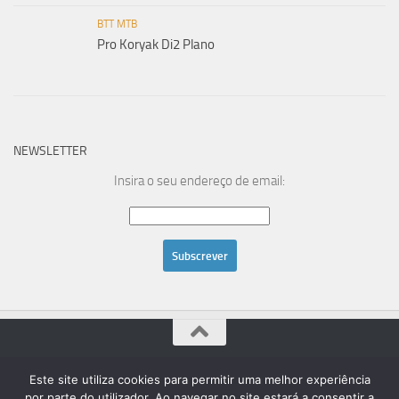
BTT MTB
Pro Koryak Di2 Plano
NEWSLETTER
Insira o seu endereço de email:
Powered by
- Designed with the
Hueman theme
Este site utiliza cookies para permitir uma melhor experiência
por parte do utilizador. Ao navegar no site estará a consentir a