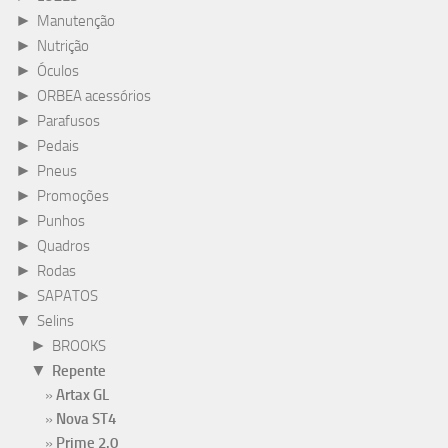
►
Manutenção
►
Nutrição
►
Óculos
►
ORBEA acessórios
►
Parafusos
►
Pedais
►
Pneus
►
Promoções
►
Punhos
►
Quadros
►
Rodas
►
SAPATOS
▼
Selins
►
BROOKS
▼
Repente
Artax GL
Nova ST4
Prime 2.0