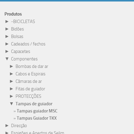
Produtos
►
-BICICLETAS
►
Bidões
►
Bolsas
►
Cadeados / fechos
►
Capacetes
▼
Componentes
►
Bombas de dar ar
►
Cabos e Espirais
►
Cãmaras de ar
►
Fitas de guiador
►
PROTECÇÕES
▼
Tampas de guiador
Tampas guiador MSC
Tampas Guiador TKX
►
Direcção
►
Espigões e Apertos de Selim