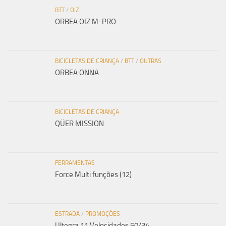
BTT
/
OIZ
ORBEA OIZ M-PRO
BICICLETAS DE CRIANÇA
/
BTT
/
OUTRAS
ORBEA ONNA
BICICLETAS DE CRIANÇA
QÜER MISSION
FERRAMENTAS
Force Multi funções (12)
ESTRADA
/
PROMOÇÕES
Ultegra 11 Velocidades 50/34