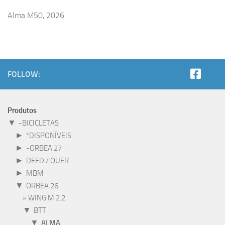
Alma M50, 2026
FOLLOW:
Produtos
▼
-BICICLETAS
►
*DISPONÍVEIS
►
-ORBEA 27
►
DEED / QUER
►
MBM
▼
ORBEA 26
WING M 2.2
▼
BTT
▼
ALMA