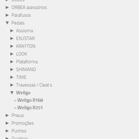
►
ORBEA acessórios
►
Parafusos
▼
Pedais
►
Assioma
►
EXUSTAR
►
KRAYTON
►
LOOK
►
Plataforma
►
SHIMANO
►
TIME
►
Travessas / Cleat s
▼
Wellgo
Wellgo R168
Wellgo R251
►
Pneus
►
Promoções
►
Punhos
►
Quadros