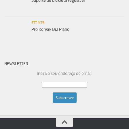
Suporte de bicicleta regulável
BTT MTB
Pro Koryak Di2 Plano
NEWSLETTER
Insira o seu endereço de email: