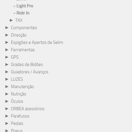
Light Pro
Ride In
►
TKX
►
Componentes
►
Direcção
►
Espigões e Apertos de Selim
►
Ferramentas
►
GPS
►
Grades de Bidões
►
Guiadores / Avanços
►
LUZES
►
Manutenção
►
Nutrição
►
Óculos
►
ORBEA acessórios
►
Parafusos
►
Pedais
►
Pneus