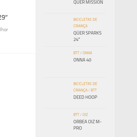
QÜER MISSION
29″
BICICLETAS DE
CRIANÇA
lhor
QÜER SPARKS
24″
BTT
/
ONNA
ONNA 40
BICICLETAS DE
CRIANÇA
/
BTT
DEED HOOP
BTT
/
OIZ
ORBEA OIZ M-
PRO