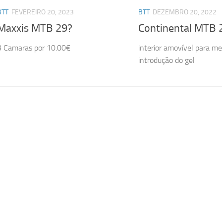
BTT
FEVEREIRO 20, 2023
BTT
DEZEMBRO 20, 2022
Maxxis MTB 29?
Continental MTB 
3 Camaras por 10.00€
interior amovível para me
introdução do gel