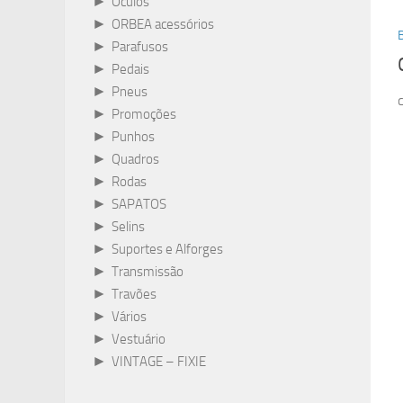
►
Óculos
►
ORBEA acessórios
►
Parafusos
►
Pedais
►
Pneus
►
Promoções
►
Punhos
►
Quadros
►
Rodas
►
SAPATOS
►
Selins
►
Suportes e Alforges
►
Transmissão
►
Travões
►
Vários
►
Vestuário
►
VINTAGE – FIXIE