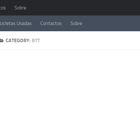
tos
Sobre
cicletas Usadas
Contactos
Sobre
CATEGORY:
BTT