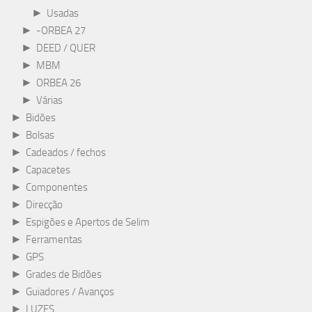
►
Usadas
►
-ORBEA 27
►
DEED / QUER
►
MBM
►
ORBEA 26
►
Várias
►
Bidões
►
Bolsas
►
Cadeados / fechos
►
Capacetes
►
Componentes
►
Direcção
►
Espigões e Apertos de Selim
►
Ferramentas
►
GPS
►
Grades de Bidões
►
Guiadores / Avanços
►
LUZES