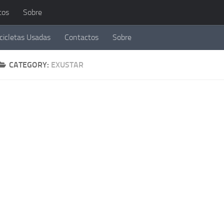
tos
Sobre
cicletas Usadas
Contactos
Sobre
CATEGORY:
EXUSTAR