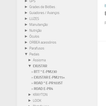
►
GPS
►
Grades de Bidões
►
Guiadores / Avanços
►
LUZES
►
Manutenção
►
Nutrição
►
Óculos
►
ORBEA acessórios
►
Parafusos
▼
Pedais
►
Assioma
▼
EXUSTAR
BTT * E-PM230
EXUSTAR E-PM215+
ROAD * E-PR103ST
ROAD E-PR4
►
KRAYTON
►
LOOK