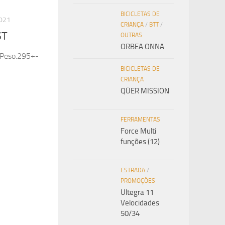
BICICLETAS DE
021
CRIANÇA
/
BTT
/
ST
OUTRAS
ORBEA ONNA
 Peso:295+-
BICICLETAS DE
CRIANÇA
QÜER MISSION
FERRAMENTAS
Force Multi
funções (12)
ESTRADA
/
PROMOÇÕES
Ultegra 11
Velocidades
50/34