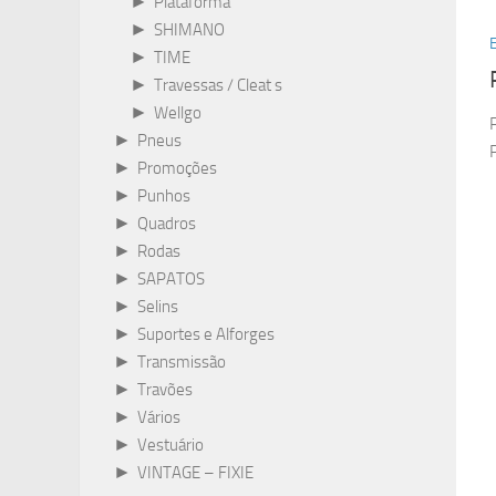
►
Plataforma
►
SHIMANO
►
TIME
►
Travessas / Cleat s
►
Wellgo
►
Pneus
►
Promoções
►
Punhos
►
Quadros
►
Rodas
►
SAPATOS
►
Selins
►
Suportes e Alforges
►
Transmissão
►
Travões
►
Vários
►
Vestuário
►
VINTAGE – FIXIE