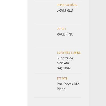
REPOUSA MÃOS
SRAM RED
29" BTT
RACE KING
SUPORTES E AFINS
Suporte de
bicicleta
regulável
BTT MTB
Pro Koryak Di2
Plano