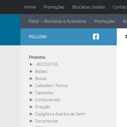
Home
Promoções
Bicicletas Usadas
Contac
Skip to content
Pabol – Bicicletas e Acessórios
Promoções
Bi
FOLLOW:
Produtos
►
-BICICLETAS
►
Bidões
►
Bolsas
►
Cadeados / fechos
►
Capacetes
►
Componentes
►
Direcção
►
Espigões e Apertos de Selim
►
Ferramentas