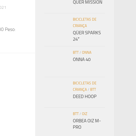
QÜER MISSION
021
BICICLETAS DE
CRIANÇA
0 Peso:
QÜER SPARKS
24″
BTT
/
ONNA
ONNA 40
BICICLETAS DE
CRIANÇA
/
BTT
DEED HOOP
BTT
/
OIZ
ORBEA OIZ M-
PRO