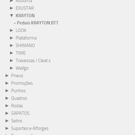
►
Assioma
►
EXUSTAR
▼
KRAYTON
Pedais KRAYTON BTT
►
LOOK
►
Plataforma
►
SHIMANO
►
TIME
►
Travessas / Cleat s
►
Wellgo
►
Pneus
►
Promoções
►
Punhos
►
Quadros
►
Rodas
►
SAPATOS
►
Selins
►
Suportes e Alforges