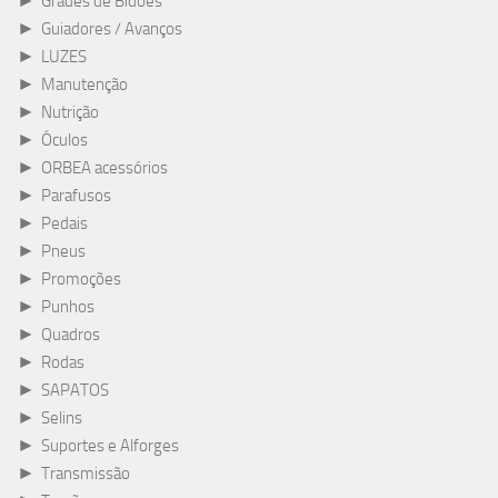
►
Grades de Bidões
►
Guiadores / Avanços
►
LUZES
►
Manutenção
►
Nutrição
►
Óculos
►
ORBEA acessórios
►
Parafusos
►
Pedais
►
Pneus
►
Promoções
►
Punhos
►
Quadros
►
Rodas
►
SAPATOS
►
Selins
►
Suportes e Alforges
►
Transmissão