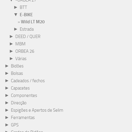
-ORBEA 27
►
BTT
▼
E-BIKE
Wild LT M20
►
Estrada
►
DEED / QUER
►
MBM
►
ORBEA 26
►
Várias
►
Bidões
►
Bolsas
►
Cadeados / fechos
►
Capacetes
►
Componentes
►
Direcção
►
Espigões e Apertos de Selim
►
Ferramentas
►
GPS