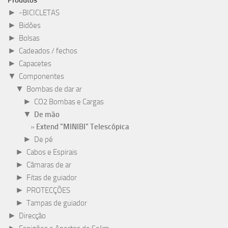
Produtos
►
-BICICLETAS
►
Bidões
►
Bolsas
►
Cadeados / fechos
►
Capacetes
▼
Componentes
▼
Bombas de dar ar
►
CO2 Bombas e Cargas
▼
De mão
Extend "MINIBI" Telescópica
►
De pé
►
Cabos e Espirais
►
Cãmaras de ar
►
Fitas de guiador
►
PROTECÇÕES
►
Tampas de guiador
►
Direcção