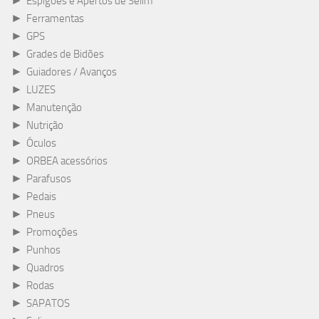
►
Espigões e Apertos de Selim
►
Ferramentas
►
GPS
►
Grades de Bidões
►
Guiadores / Avanços
►
LUZES
►
Manutenção
►
Nutrição
►
Óculos
►
ORBEA acessórios
►
Parafusos
►
Pedais
►
Pneus
►
Promoções
►
Punhos
►
Quadros
►
Rodas
►
SAPATOS