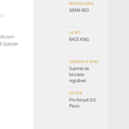
REPOUSA MÃOS
SRAM RED
021
29" BTT
ada com
RACE KING
€ Guardar
SUPORTES E AFINS
Suporte de
bicicleta
regulável
BTT MTB
Pro Koryak Di2
Plano