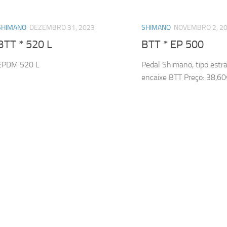
SHIMANO
DEZEMBRO 31, 2023
SHIMANO
NOVEMBRO 2, 2
BTT * 520 L
BTT * EP 500
EPDM 520 L
Pedal Shimano, tipo estr
encaixe BTT Preço: 38,60