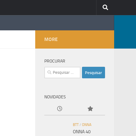
MORE
PROCURAR
Pesquisar
por:
NOVIDADES
BTT
/
ONNA
ONNA 40