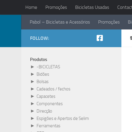
Home
Promoções
Bicicletas Usadas
Contac
Skip to content
Pabol – Bicicletas e Acessórios
Promoções
Bi
FOLLOW:
Produtos
►
-BICICLETAS
►
Bidões
►
Bolsas
►
Cadeados / fechos
►
Capacetes
►
Componentes
►
Direcção
►
Espigões e Apertos de Selim
►
Ferramentas