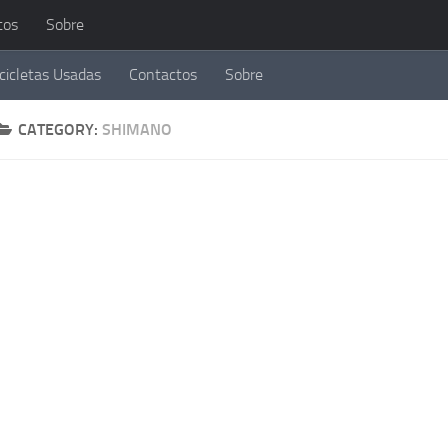
tos
Sobre
cicletas Usadas
Contactos
Sobre
CATEGORY:
SHIMANO