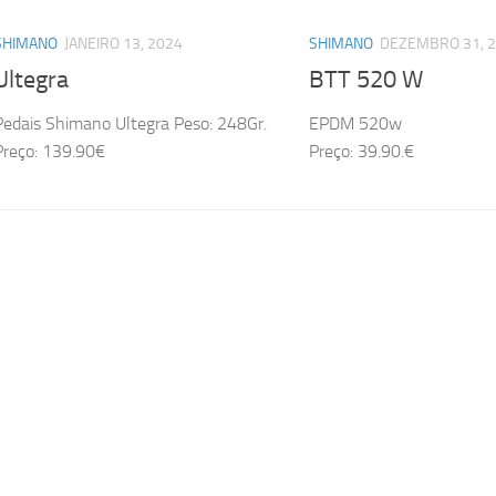
SHIMANO
JANEIRO 13, 2024
SHIMANO
DEZEMBRO 31, 
Ultegra
BTT 520 W
Pedais Shimano Ultegra Peso: 248Gr.
EPDM 520w
Preço: 139.90€
Preço: 39.90.€