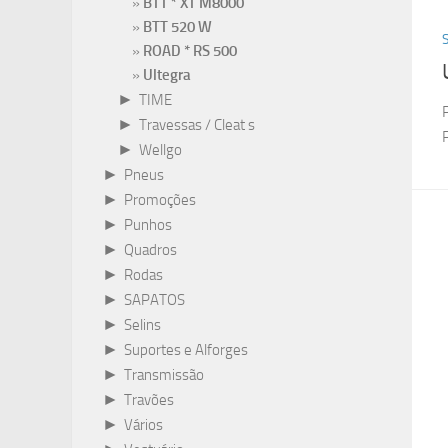
BTT * XT M8000
BTT 520 W
ROAD * RS 500
Ultegra
►
TIME
►
Travessas / Cleat s
►
Wellgo
►
Pneus
►
Promoções
►
Punhos
►
Quadros
►
Rodas
►
SAPATOS
►
Selins
►
Suportes e Alforges
►
Transmissão
►
Travões
►
Vários