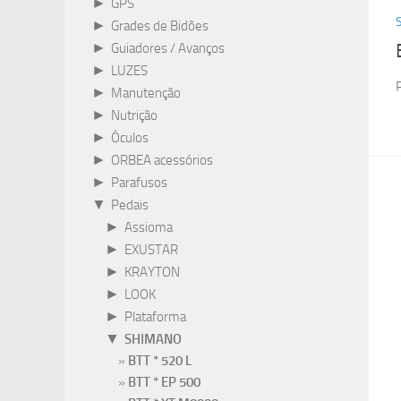
►
GPS
►
Grades de Bidões
►
Guiadores / Avanços
►
LUZES
►
Manutenção
►
Nutrição
►
Óculos
►
ORBEA acessórios
►
Parafusos
▼
Pedais
►
Assioma
►
EXUSTAR
►
KRAYTON
►
LOOK
►
Plataforma
▼
SHIMANO
BTT * 520 L
BTT * EP 500