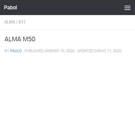
Pabol
Skip to content
ALMA
/
BTT
ALMA M50
BY
PAULO
· PUBLISHED
JANEIRO 10, 2026
· UPDATED
JUNHO 11, 2026