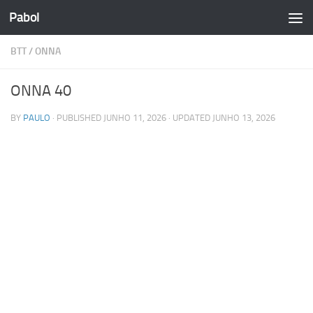
Pabol
Skip to content
BTT
/
ONNA
ONNA 40
BY
PAULO
· PUBLISHED
JUNHO 11, 2026
· UPDATED
JUNHO 13, 2026