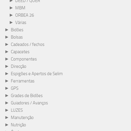
►
DEED / QUER
►
MBM
►
ORBEA 26
►
Várias
►
Bidões
►
Bolsas
►
Cadeados / fechos
►
Capacetes
►
Componentes
►
Direcção
►
Espigões e Apertos de Selim
►
Ferramentas
►
GPS
►
Grades de Bidões
►
Guiadores / Avanços
►
LUZES
►
Manutenção
►
Nutrição