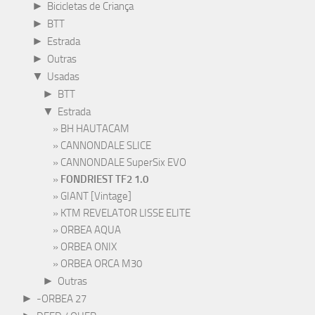
►
Bicicletas de Criança
►
BTT
►
Estrada
►
Outras
▼
Usadas
►
BTT
▼
Estrada
BH HAUTACAM
CANNONDALE SLICE
CANNONDALE SuperSix EVO
FONDRIEST TF2 1.0
GIANT [Vintage]
KTM REVELATOR LISSE ELITE
ORBEA AQUA
ORBEA ONIX
ORBEA ORCA M30
►
Outras
►
-ORBEA 27