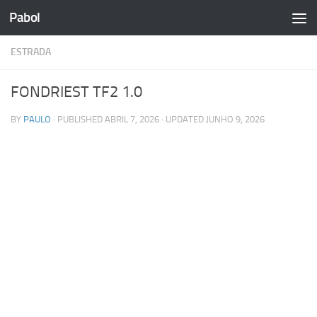
Pabol
Skip to content
ESTRADA
FONDRIEST TF2 1.0
BY
PAULO
· PUBLISHED
ABRIL 7, 2026
· UPDATED
JUNHO 9, 2026