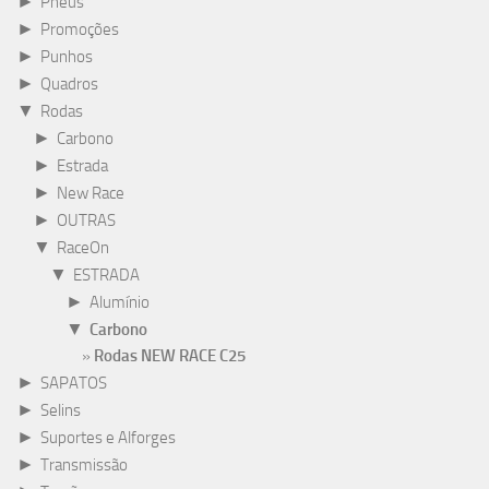
►
Pneus
►
Promoções
►
Punhos
►
Quadros
▼
Rodas
►
Carbono
►
Estrada
►
New Race
►
OUTRAS
▼
RaceOn
▼
ESTRADA
►
Alumínio
▼
Carbono
Rodas NEW RACE C25
►
SAPATOS
►
Selins
►
Suportes e Alforges
►
Transmissão