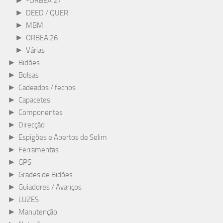
-ORBEA 27
►
DEED / QUER
►
MBM
►
ORBEA 26
►
Várias
►
Bidões
►
Bolsas
►
Cadeados / fechos
►
Capacetes
►
Componentes
►
Direcção
►
Espigões e Apertos de Selim
►
Ferramentas
►
GPS
►
Grades de Bidões
►
Guiadores / Avanços
►
LUZES
►
Manutenção