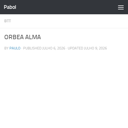
Pabol
Skip to content
BTT
ORBEA ALMA
BY
PAULO
· PUBLISHED
JULHO 6, 2026
· UPDATED
JULHO 9, 2026