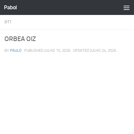
Pabol
Skip to content
BTT
ORBEA OIZ
BY
PAULO
· PUBLISHED
JULHO 15, 2026
· UPDATED
JULHO 24, 2026