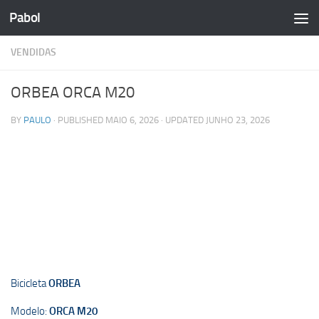
Pabol
Skip to content
VENDIDAS
ORBEA ORCA M20
BY
PAULO
· PUBLISHED
MAIO 6, 2026
· UPDATED
JUNHO 23, 2026
Bicicleta
ORBEA
Modelo:
ORCA M20