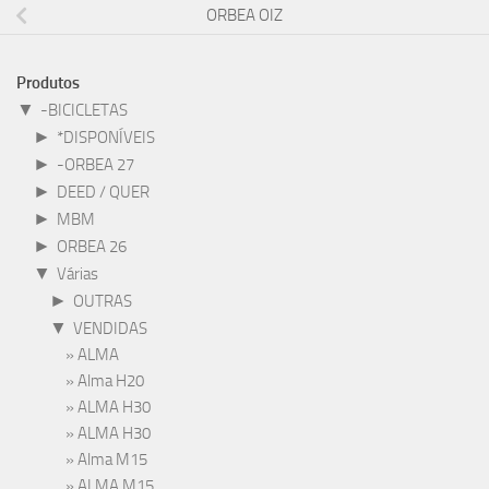
ORBEA OIZ
Produtos
▼
-BICICLETAS
►
*DISPONÍVEIS
►
-ORBEA 27
►
DEED / QUER
►
MBM
►
ORBEA 26
▼
Várias
►
OUTRAS
▼
VENDIDAS
ALMA
Alma H20
ALMA H30
ALMA H30
Alma M15
ALMA M15