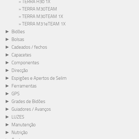
TERRA H30 1X
TERRA M30TEAM
TERRA M30TEAM 1X
TERRA M31eTEAM 1X
►
Bidões
►
Bolsas
►
Cadeados / fechos
►
Capacetes
►
Componentes
►
Direcção
►
Espigões e Apertos de Selim
►
Ferramentas
►
GPS
►
Grades de Bidões
►
Guiadores / Avanços
►
LUZES
►
Manutenção
►
Nutrição