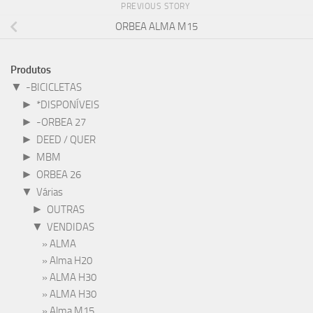
PREVIOUS STORY
ORBEA ALMA M15
Produtos
▼
-BICICLETAS
►
*DISPONÍVEIS
►
-ORBEA 27
►
DEED / QUER
►
MBM
►
ORBEA 26
▼
Várias
►
OUTRAS
▼
VENDIDAS
ALMA
Alma H20
ALMA H30
ALMA H30
Alma M15