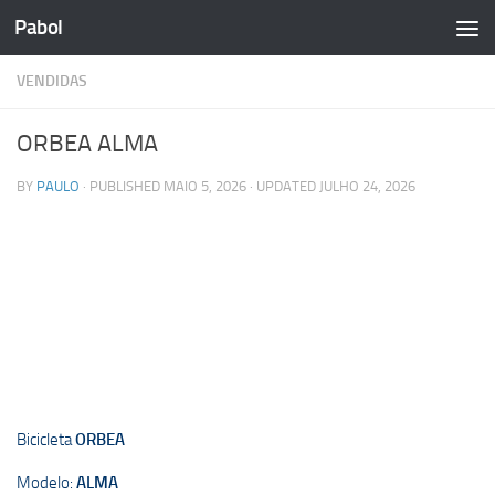
Pabol
Skip to content
VENDIDAS
ORBEA ALMA
BY
PAULO
· PUBLISHED
MAIO 5, 2026
· UPDATED
JULHO 24, 2026
Bicicleta
ORBEA
Modelo:
ALMA