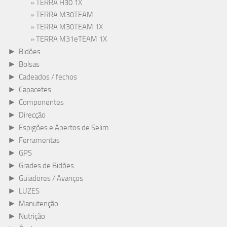
TERRA H30 1X
TERRA M30TEAM
TERRA M30TEAM 1X
TERRA M31eTEAM 1X
►
Bidões
►
Bolsas
►
Cadeados / fechos
►
Capacetes
►
Componentes
►
Direcção
►
Espigões e Apertos de Selim
►
Ferramentas
►
GPS
►
Grades de Bidões
►
Guiadores / Avanços
►
LUZES
►
Manutenção
►
Nutrição