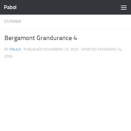
Pabol
Skip to content
ESTRADA
Bergamont Grandurance 4
BY
PAULO
· PUBLISHED
NOVEMBRO 23, 2025
· UPDATED
FEVEREIRO 24,
2026