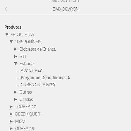
PREVIOUS STORY
BMX DEVRON
Produtos
▼
-BICICLETAS
▼
*DISPONÍVEIS
►
Bicicletas de Criança
►
BTT
▼
Estrada
AVANT H40
Bergamont Grandurance 4
ORBEA ORCA M30
►
Outras
►
Usadas
►
-ORBEA 27
►
DEED / QUER
►
MBM
►
ORBEA 26