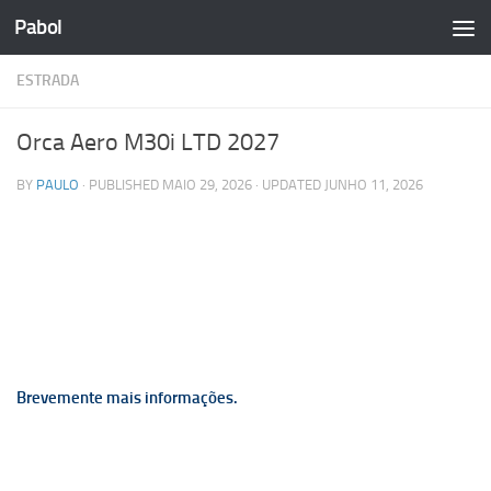
Pabol
Skip to content
ESTRADA
Orca Aero M30i LTD 2027
BY
PAULO
· PUBLISHED
MAIO 29, 2026
· UPDATED
JUNHO 11, 2026
Brevemente mais informações.