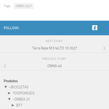
Tags:
ORBEA 2027
FOLLOW:
NEXT STORY
Terra Race M31eLTD 1X 2027
PREVIOUS STORY
ONNA 40
Produtos
▼
-BICICLETAS
►
*DISPONÍVEIS
▼
-ORBEA 27
►
BTT